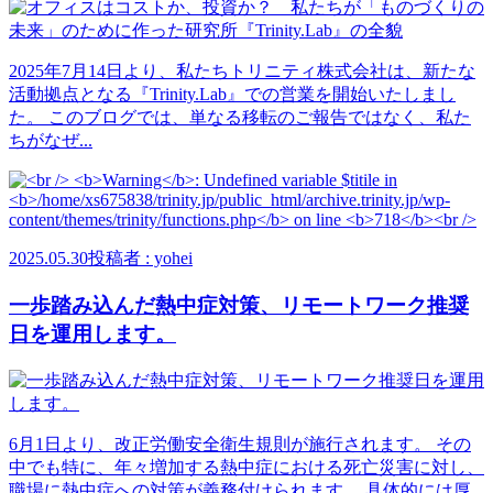
2025年7月14日より、私たちトリニティ株式会社は、新たな
活動拠点となる『Trinity.Lab』での営業を開始いたしまし
た。 このブログでは、単なる移転のご報告ではなく、私た
ちがなぜ...
2025.05.30
投稿者 : yohei
一歩踏み込んだ熱中症対策、リモートワーク推奨
日を運用します。
6月1日より、改正労働安全衛生規則が施行されます。 その
中でも特に、年々増加する熱中症における死亡災害に対し、
職場に熱中症への対策が義務付けられます。 具体的には厚