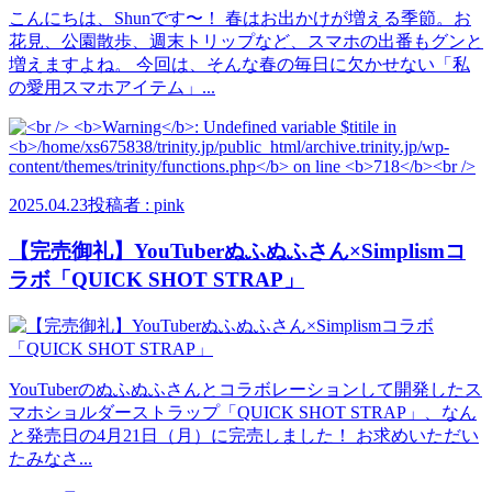
こんにちは、Shunです〜！ 春はお出かけが増える季節。お
花見、公園散歩、週末トリップなど、スマホの出番もグンと
増えますよね。 今回は、そんな春の毎日に欠かせない「私
の愛用スマホアイテム」...
2025.04.23
投稿者 : pink
【完売御礼】YouTuberぬふぬふさん×Simplismコ
ラボ「QUICK SHOT STRAP」
YouTuberのぬふぬふさんとコラボレーションして開発したス
マホショルダーストラップ「QUICK SHOT STRAP」、なん
と発売日の4月21日（月）に完売しました！ お求めいただい
たみなさ...