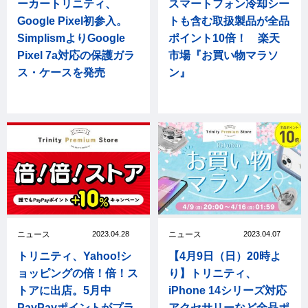
ーカートリニティ、
スマートフォン冷却シー
Google Pixel初参入。
トも含む取扱製品が全品
SimplismよりGoogle
ポイント10倍！ 楽天
Pixel 7a対応の保護ガラ
市場『お買い物マラソ
ス・ケースを発売
ン』
ニュース
2023.04.28
ニュース
2023.04.07
トリニティ、Yahoo!シ
【4月9日（日）20時よ
ョッピングの倍！倍！ス
り】トリニティ、
トアに出店。5月中
iPhone 14シリーズ対応
PayPayポイントがプラ
アクセサリーなど全品ポ