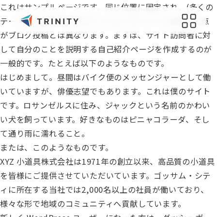
これはサンプルページです。同じ位置に固定され、(多くの
テーマでは) サイトナビゲーションメニューに含まれる点
がブログ投稿とは異なります。まずは、サイト訪問者に対
して自分のことを説明する自己紹介ページを作成するのが
会社概要
サポート
一般的です。たとえば以下のようなものです。
はじめまして。昼間はバイク便のメッセンジャーとして働
会社概要
お問い合わせ
いていますが、俳優志望でもあります。これは僕のサイト
会社の取り組み
オリジナルグッズ制作
です。ロサンゼルスに住み、ジャックという名前のかわい
健康経営
い犬を飼っています。好きなものはピニャコラーダ、そし
読み物
て通り雨に濡れること。
えるぼし認定
過去のブログ
または、このようなものです。
持続可能な社会のために
XYZ 小道具株式会社は1971年の創立以来、高品質の小道具
メディア
採用情報
を皆様にご提供させていただいています。ゴッサム・シテ
ィに所在する当社では2,000名以上の社員が働いており、
最新情報
様々な形で地域のコミュニティへ貢献しています。
ニュース一覧