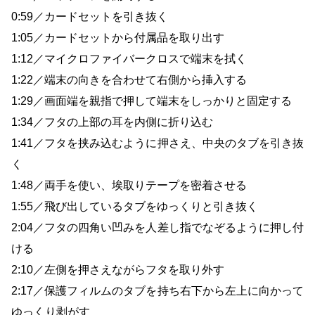
0:59／カードセットを引き抜く
1:05／カードセットから付属品を取り出す
1:12／マイクロファイバークロスで端末を拭く
1:22／端末の向きを合わせて右側から挿入する
1:29／画面端を親指で押して端末をしっかりと固定する
1:34／フタの上部の耳を内側に折り込む
1:41／フタを挟み込むように押さえ、中央のタブを引き抜
く
1:48／両手を使い、埃取りテープを密着させる
1:55／飛び出しているタブをゆっくりと引き抜く
2:04／フタの四角い凹みを人差し指でなぞるように押し付
ける
2:10／左側を押さえながらフタを取り外す
2:17／保護フィルムのタブを持ち右下から左上に向かって
ゆっくり剥がす