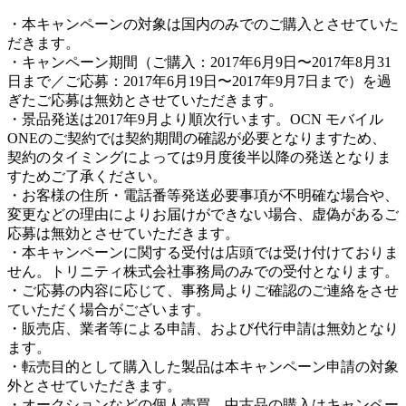
・本キャンペーンの対象は国内のみでのご購入とさせていた
だきます。
・キャンペーン期間（ご購入：2017年6月9日〜2017年8月31
日まで／ご応募：2017年6月19日〜2017年9月7日まで）を過
ぎたご応募は無効とさせていただきます。
・景品発送は2017年9月より順次行います。OCN モバイル
ONEのご契約では契約期間の確認が必要となりますため、
契約のタイミングによっては9月度後半以降の発送となりま
すためご了承ください。
・お客様の住所・電話番等発送必要事項が不明確な場合や、
変更などの理由によりお届けができない場合、虚偽があるご
応募は無効とさせていただきます。
・本キャンペーンに関する受付は店頭では受け付けておりま
せん。トリニティ株式会社事務局のみでの受付となります。
・ご応募の内容に応じて、事務局よりご確認のご連絡をさせ
ていただく場合がございます。
・販売店、業者等による申請、および代行申請は無効となり
ます。
・転売目的として購入した製品は本キャンペーン申請の対象
外とさせていただきます。
・オークションなどの個人売買、中古品の購入はキャンペー