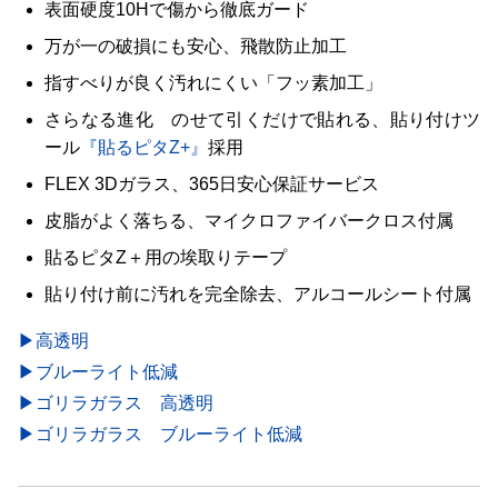
表面硬度10Hで傷から徹底ガード
万が一の破損にも安心、飛散防止加工
指すべりが良く汚れにくい「フッ素加工」
さらなる進化 のせて引くだけで貼れる、貼り付けツ
ール
『貼るピタZ+』
採用
FLEX 3Dガラス、365日安心保証サービス
皮脂がよく落ちる、マイクロファイバークロス付属
貼るピタZ＋用の埃取りテープ
貼り付け前に汚れを完全除去、アルコールシート付属
▶高透明
▶ブルーライト低減
▶ゴリラガラス 高透明
▶ゴリラガラス ブルーライト低減