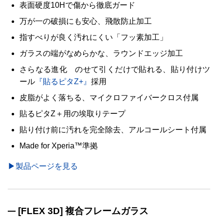
表面硬度10Hで傷から徹底ガード
万が一の破損にも安心、飛散防止加工
指すべりが良く汚れにくい「フッ素加工」
ガラスの端がなめらかな、ラウンドエッジ加工
さらなる進化 のせて引くだけで貼れる、貼り付けツ
ール
『貼るピタZ+』
採用
皮脂がよく落ちる、マイクロファイバークロス付属
貼るピタZ＋用の埃取りテープ
貼り付け前に汚れを完全除去、アルコールシート付属
Made for Xperia™準拠
▶製品ページを見る
[FLEX 3D] 複合フレームガラス