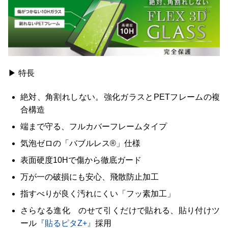
▶ 特長
絶対、角割れしない。強化ガラスとPETフレームの複
合構造
端まで守る、フルカバーフレームタイプ
気泡ゼロの「バブルレス®」仕様
表面硬度10Hで傷から徹底ガード
万が一の破損にも安心、飛散防止加工
指すべりが良く汚れにくい「フッ素加工」
さらなる進化 のせて引くだけで貼れる、貼り付けツ
ール
『貼るピタZ+』
採用