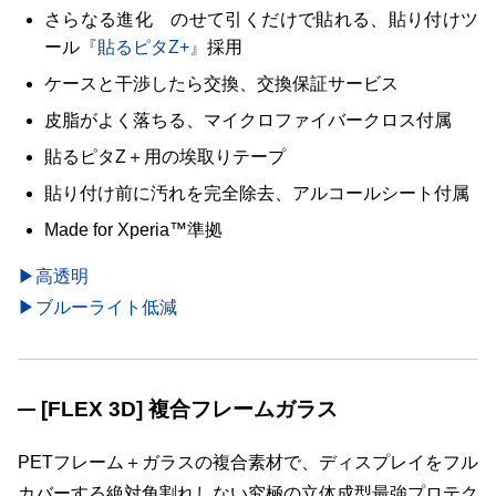
さらなる進化 のせて引くだけで貼れる、貼り付けツ
ール
『貼るピタZ+』
採用
ケースと干渉したら交換、交換保証サービス
皮脂がよく落ちる、マイクロファイバークロス付属
貼るピタZ＋用の埃取りテープ
貼り付け前に汚れを完全除去、アルコールシート付属
Made for Xperia™準拠
▶高透明
▶ブルーライト低減
[FLEX 3D] 複合フレームガラス
PETフレーム＋ガラスの複合素材で、ディスプレイをフル
カバーする絶対角割れしない究極の立体成型最強プロテク