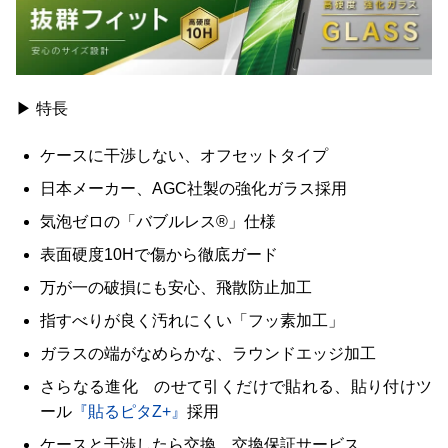
▶ 特長
ケースに干渉しない、オフセットタイプ
日本メーカー、AGC社製の強化ガラス採用
気泡ゼロの「バブルレス®」仕様
表面硬度10Hで傷から徹底ガード
万が一の破損にも安心、飛散防止加工
指すべりが良く汚れにくい「フッ素加工」
ガラスの端がなめらかな、ラウンドエッジ加工
さらなる進化 のせて引くだけで貼れる、貼り付けツ
ール
『貼るピタZ+』
採用
ケースと干渉したら交換、交換保証サービス