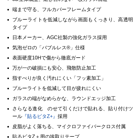
端まで守る、フルカバーフレームタイプ
ブルーライトを低減しながら画面もくっきり、高透明
タイプ
日本メーカー、AGC社製の強化ガラス採用
気泡ゼロの「バブルレス®」仕様
表面硬度10Hで傷から徹底ガード
万が一の破損にも安心、飛散防止加工
指すべりが良く汚れにくい「フッ素加工」
ブルーライトを低減して目が疲れにくい
ガラスの端がなめらかな、ラウンドエッジ加工
さらなる進化 のせて引くだけで貼れる、貼り付けツ
ール
『貼るピタZ+』
採用
皮脂がよく落ちる、マイクロファイバークロス付属
貼るピタZ＋用の埃取りテープ