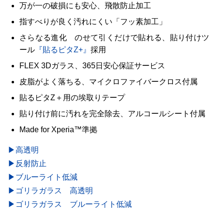
万が一の破損にも安心、飛散防止加工
指すべりが良く汚れにくい「フッ素加工」
さらなる進化 のせて引くだけで貼れる、貼り付けツ
ール
『貼るピタZ+』
採用
FLEX 3Dガラス、365日安心保証サービス
皮脂がよく落ちる、マイクロファイバークロス付属
貼るピタZ＋用の埃取りテープ
貼り付け前に汚れを完全除去、アルコールシート付属
Made for Xperia™準拠
▶高透明
▶反射防止
▶ブルーライト低減
▶ゴリラガラス 高透明
▶ゴリラガラス ブルーライト低減