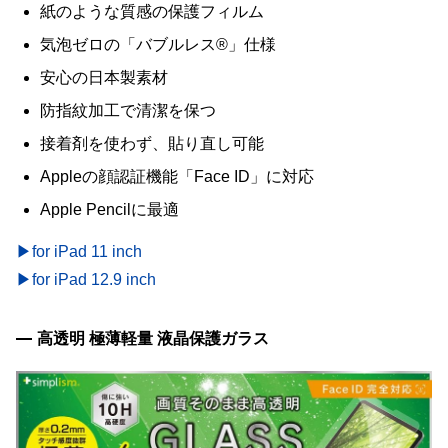
紙のような質感の保護フィルム
気泡ゼロの「バブルレス®」仕様
安心の日本製素材
防指紋加工で清潔を保つ
接着剤を使わず、貼り直し可能
Appleの顔認証機能「Face ID」に対応
Apple Pencil‎に最適
▶for iPad 11 inch
▶for iPad 12.9 inch
高透明 極薄軽量 液晶保護ガラス