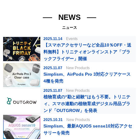
NEWS
ニュース
2025.11.14
Events
【スマホアクセサリーなど全品10％OFF・送
料無料】トリニティオンラインストア「ブラ
ックフライデー」開催
2025.11.07
New Products
Simplism、AirPods Pro 3対応クリアケース
4種を発売
2025.11.07
New Products
植物育成の“勘と経験”はもう不要。トリニテ
ィ、スマホ連動の植物育成デジタル用品ブラ
ンド「OUTGROW」を発表
2025.10.31
New Products
Simplism、最新AQUOS sense10対応アクセ
サリーを発売