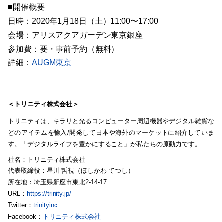
■開催概要
日時：2020年1月18日（土）11:00〜17:00
会場：アリスアクアガーデン東京銀座
参加費：要・事前予約（無料）
詳細：
AUGM東京
＜トリニティ株式会社＞
トリニティは、キラリと光るコンピューター周辺機器やデジタル雑貨な
どのアイテムを輸入/開発して日本や海外のマーケットに紹介していま
す。「デジタルライフを豊かにすること」が私たちの原動力です。
社名：トリニティ株式会社
代表取締役：星川 哲視（ほしかわ てつし）
所在地：埼玉県新座市東北2-14-17
URL：
https://trinity.jp/
Twitter：
trinityinc
Facebook：
トリニティ株式会社