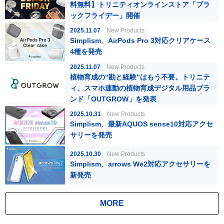
料無料】トリニティオンラインストア「ブラ
ックフライデー」開催
2025.11.07
New Products
Simplism、AirPods Pro 3対応クリアケース
4種を発売
2025.11.07
New Products
植物育成の“勘と経験”はもう不要。トリニテ
ィ、スマホ連動の植物育成デジタル用品ブラ
ンド「OUTGROW」を発表
2025.10.31
New Products
Simplism、最新AQUOS sense10対応アクセ
サリーを発売
2025.10.30
New Products
Simplism、arrows We2対応アクセサリーを
新発売
MORE