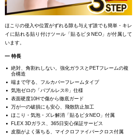
ほこりの侵入や位置がずれる隙も与えず誰でも簡単・キレ
イに貼れる貼り付けツール「貼るピタNEO」が付属して
います。
特長
絶対、角割れしない。強化ガラスとPETフレームの複
合構造
端まで守る、フルカバーフレームタイプ
気泡ゼロの「バブルレス®」仕様
表面硬度10Hで傷から徹底ガード
万が一の破損にも安心、飛散防止加工
ほこり・気泡・ズレ解消「貼るピタNEO」付属
FLEX 3Dガラス、365日安心保証サービス
皮脂がよく落ちる、マイクロファイバークロス付属