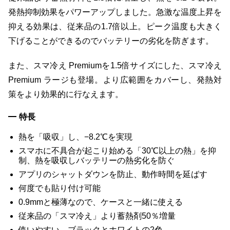
発熱抑制効果をパワーアップしました。急激な温度上昇を
抑える効果は、従来品の1.7倍以上。ピーク温度も大きく
下げることができるのでバッテリーの劣化を防ぎます。
また、スマ冷え Premiumを1.5倍サイズにした、スマ冷え
Premium ラージも登場。より広範囲をカバーし、発熱対
策をより効果的に行なえます。
特長
熱を「吸収」し、−8.2℃を実現
スマホに不具合が起こり始める「30℃以上の熱」を抑
制、熱を吸収しバッテリーの熱劣化を防ぐ
アプリのシャットダウンを防止、動作時間を延ばす
何度でも貼り付け可能
0.9mmと極薄なので、ケースと一緒に使える
従来品の「スマ冷え」より蓄熱剤50％増量
使いやすい、ブラックとホワイトの2色