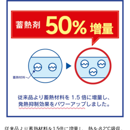
従来品より蓄熱材料を1.5倍に増量し、熱を-8.2°C吸収。