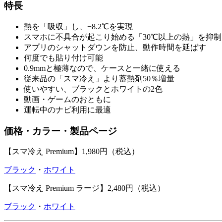
特長
熱を「吸収」し、−8.2℃を実現
スマホに不具合が起こり始める「30℃以上の熱」を抑
アプリのシャットダウンを防止、動作時間を延ばす
何度でも貼り付け可能
0.9mmと極薄なので、ケースと一緒に使える
従来品の「スマ冷え」より蓄熱剤50％増量
使いやすい、ブラックとホワイトの2色
動画・ゲームのおともに
運転中のナビ利用に最適
価格・カラー・製品ページ
【スマ冷え Premium】1,980円（税込）
ブラック
・
ホワイト
【スマ冷え Premium ラージ】2,480円（税込）
ブラック
・
ホワイト