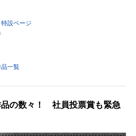
ト特設ページ
ジ
作品一覧
作品の数々！ 社員投票賞も緊急