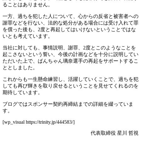
ることはありません。
一方、過ちを犯した人について、心からの反省と被害者への
謝罪などを行ない、法的な処分がある場合には受け入れて罪
を償った後も、2度と再起してはいけないということではな
いとも考えています。
当社に対しても、事情説明、謝罪、2度とこのようなことを
起こさないという誓い、今後の計画などを十分に説明してい
ただいた上で、ぱんちゃん璃奈選手の再起をサポートするこ
ととしました。
これからも一生懸命練習し、活躍していくことで、過ちを犯
しても再び輝きを取り戻せるということを見せてくれるのを
期待しています。
ブログではスポンサー契約再締結までの詳細を綴っていま
す。
[wp_visual https://trinity.jp/444583/]
代表取締役 星川 哲視