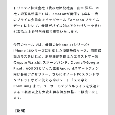
トリニティ株式会社（代表取締役社長：山本 洋平、本
社：埼玉県新座市）は、Amazonが開催する年に一度
のプライム会員向けビッグセール「Amazon プライム
デー」において、最新デバイス対応アクセサリーを含む
60製品以上を特別価格で販売いたします。
Trinity 20th
Anniversary
今回のセールでは、最新のiPhone 17シリーズや
iPhone 16シリーズに対応した衝撃吸収ケース、画面保
護ガラスをはじめ、消臭機能を備えたエラストマー製
Online Store
のApple Watch用スポーツバンド、XperiaやGoogle
Pixel、AQUOSといった主要Androidスマートフォン
向け各種アクセサリー、さらにはノートPCスタンドや
タブレットなどに使える冷却シート「スマ冷え
Premium」まで、ユーザーのデジタルライフを快適に
する60製品以上を大変お得な特別価格にて販売いたし
個人情報の取り扱いについて
© 2006 Trinity, Inc. All rights reserved.
ます。
【期間】