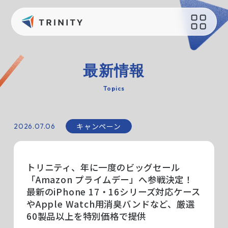
会社概要
サポート
最新情報
会社概要
お問い合わせ
Topics
会社の取り組み
オリジナルグッズ制作
健康経営
キャンペーン
2026.07.06
読み物
えるぼし認定
過去のブログ
持続可能な社会のために
トリニティ、年に一度のビッグセール
メディア
採用情報
「Amazon プライムデー」へ参戦決定！
最新のiPhone 17・16シリーズ対応ケース
やApple Watch用消臭バンドなど、厳選
最新情報
60製品以上を特別価格で提供
ニュース一覧