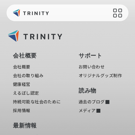
会社概要
サポート
会社概要
お問い合わせ
会社概要
サポート
会社の取り組み
オリジナルグッズ制作
会社概要
お問い合わせ
健康経営
会社の取り組み
オリジナルグッズ制作
読み物
えるぼし認定
健康経営
過去のブログ
読み物
えるぼし認定
持続可能な社会のために
メディア
持続可能な社会のために
過去のブログ
採用情報
採用情報
メディア
最新情報
最新情報
ニュース一覧