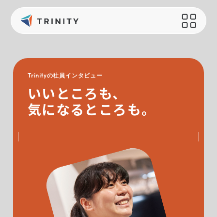
会社概要
サポート
Trinityの社員インタビュー
会社概要
お問い合わせ
いいところも、
会社の取り組み
オリジナルグッズ制作
気になるところも。
健康経営
読み物
えるぼし認定
過去のブログ
持続可能な社会のために
メディア
採用情報
最新情報
ニュース一覧