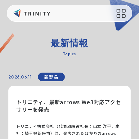
会社概要
サポート
最新情報
会社概要
お問い合わせ
Topics
会社の取り組み
オリジナルグッズ制作
健康経営
新製品
2026.06.11
読み物
えるぼし認定
過去のブログ
持続可能な社会のために
トリニティ、最新arrows We3対応アクセ
メディア
採用情報
サリーを発売
最新情報
トリニティ株式会社（代表取締役社長：山本 洋平、本
社：埼玉県新座市）は、発表されたばかりのarrows
ニュース一覧