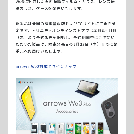
We3に対応した画面保護フィルム・ガラス、レンズ保
護ガラス、ケースを発売いたします。
新製品は全国の家電量販店およびECサイトにて販売予
定です。トリニティオンラインストアでは本日6月11日
（木）より予約販売を開始し、予約期間中にご注文い
Trinity 20th
ただいた製品は、端末発売日の6月25日（木）までにお
Anniversary
手元へお届けいたします。
arrows We3対応全ラインナップ
Online Store
個人情報の取り扱いについて
© 2006 Trinity, Inc. All rights reserved.