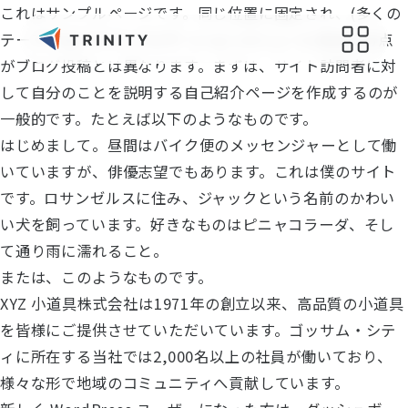
これはサンプルページです。同じ位置に固定され、(多くの
テーマでは) サイトナビゲーションメニューに含まれる点
がブログ投稿とは異なります。まずは、サイト訪問者に対
して自分のことを説明する自己紹介ページを作成するのが
会社概要
サポート
一般的です。たとえば以下のようなものです。
はじめまして。昼間はバイク便のメッセンジャーとして働
会社概要
お問い合わせ
いていますが、俳優志望でもあります。これは僕のサイト
会社の取り組み
オリジナルグッズ制作
です。ロサンゼルスに住み、ジャックという名前のかわい
健康経営
い犬を飼っています。好きなものはピニャコラーダ、そし
読み物
て通り雨に濡れること。
えるぼし認定
過去のブログ
または、このようなものです。
持続可能な社会のために
XYZ 小道具株式会社は1971年の創立以来、高品質の小道具
メディア
採用情報
を皆様にご提供させていただいています。ゴッサム・シテ
ィに所在する当社では2,000名以上の社員が働いており、
最新情報
様々な形で地域のコミュニティへ貢献しています。
ニュース一覧