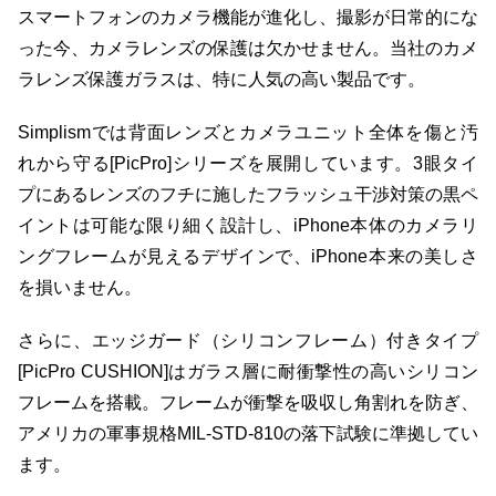
スマートフォンのカメラ機能が進化し、撮影が日常的にな
った今、カメラレンズの保護は欠かせません。当社のカメ
ラレンズ保護ガラスは、特に人気の高い製品です。
Simplismでは背面レンズとカメラユニット全体を傷と汚
れから守る[PicPro]シリーズを展開しています。3眼タイ
プにあるレンズのフチに施したフラッシュ干渉対策の黒ペ
イントは可能な限り細く設計し、iPhone本体のカメラリ
ングフレームが見えるデザインで、iPhone本来の美しさ
を損いません。
さらに、エッジガード（シリコンフレーム）付きタイプ
[PicPro CUSHION]はガラス層に耐衝撃性の高いシリコン
フレームを搭載。フレームが衝撃を吸収し角割れを防ぎ、
アメリカの軍事規格MIL-STD-810の落下試験に準拠してい
ます。