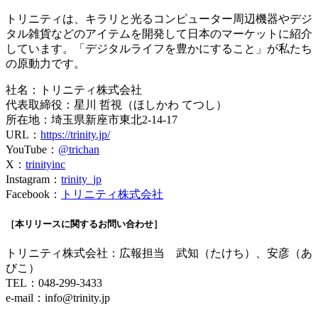
トリニティは、キラリと光るコンピューター周辺機器やデジ
タル雑貨などのアイテムを開発して日本のマーケットに紹介
しています。「デジタルライフを豊かにすること」が私たち
の原動力です。
社名：トリニティ株式会社
代表取締役：星川 哲視（ほしかわ てつし）
所在地：埼玉県新座市東北2-14-17
URL：
https://trinity.jp/
YouTube：
@trichan
X：
trinityinc
Instagram：
trinity_jp
Facebook：
トリニティ株式会社
［本リリースに関するお問い合わせ］
トリニティ株式会社：広報担当 武知（たけち）、安彦（あ
びこ）
TEL：048-299-3433
e-mail：
info@trinity.jp