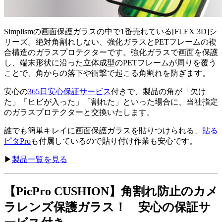
Simplismの画面保護ガラスの中で1番売れている[FLEX 3D]シ
リーズ。絶対角割れしない、強化ガラスとPETフレームの複
合構造のガラスプロテクターです。強化ガラスで画面を保護
し、端末形状に沿った立体成型のPETフレームが周りを覆う
ことで、角からの落下や衝撃で起こる角割れを防ぎます。
安心の
365日安心保証サービス
付きで、製品の角が「欠け
た」「ヒビが入った」「割れた」といった場合に、当社指定
のガラスプロテクターと交換いたします。
誰でも簡単キレイに画面保護ガラスを貼りつけられる、
貼る
ピタPro
も付属しているので貼り付け作業も安心です。
▶︎
製品一覧を見る
【PicPro CUSHION】角割れ防止のカメ
ラレンズ保護ガラス！ 安心の保証サ