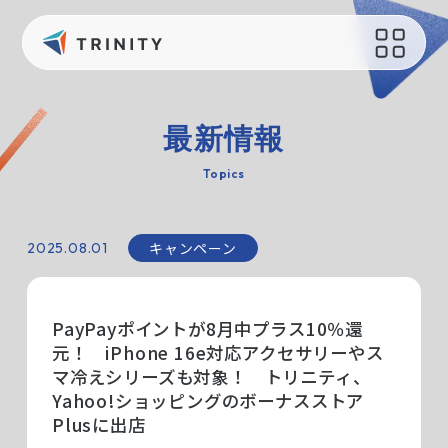
会社概要
サポート
最新情報
会社概要
お問い合わせ
Topics
会社の取り組み
オリジナルグッズ制作
健康経営
キャンペーン
2025.08.01
読み物
えるぼし認定
過去のブログ
持続可能な社会のために
PayPayポイントが8月中プラス10％還
メディア
採用情報
元！ iPhone 16e対応アクセサリーやス
マ冷えシリーズも対象！ トリニティ、
Yahoo!ショッピングのボーナスストア
最新情報
Plusに出店
ニュース一覧