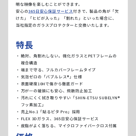
明な映像を楽しむことができます。
安心の
365日安心保証サービス
付きで、製品の角が「欠
けた」「ヒビが入った」「割れた」といった場合に、
当社指定のガラスプロテクターと交換いたします。
特長
絶対、角割れしない。強化ガラスとPETフレームの
複合構造
端まで守る、フルカバーフレームタイプ
気泡ゼロの「バブルレス®」仕様
表面硬度10Hで傷から徹底ガード
万が一の破損にも安心、飛散防止加工
汚れにくく拭き取りやすい「SHIN-ETSU SUBELYN®
フッ素加工」
売上No.1「貼るピタ Pro」採用
FLEX 3Dガラス、365日安心保証サービス
皮脂がよく落ちる、マイクロファイバークロス付属