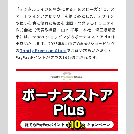
「デジタルライフを豊かにする」をスローガンに、ス
マートフォンアクセサリーをはじめとした、デザイン
や使い心地に優れた製品を企画・開発するトリニティ
株式会社（代表取締役：山本 洋平、本社：埼玉県新座
市）は、Yahoo!ショッピングのボーナスストアPlusに
Trinity 20th
出店いたします。2025年8月中にYahoo!ショッピング
Anniversary
の
Trinity Premium Store
でお買い求めいただくと
PayPayポイントがプラス10％還元されます。
Online Store
個人情報の取り扱いについて
© 2006 Trinity, Inc. All rights reserved.