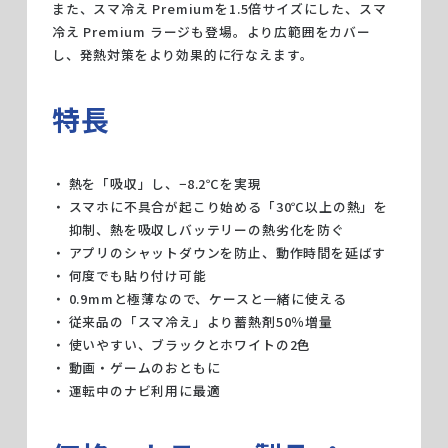
また、スマ冷え Premiumを1.5倍サイズにした、スマ
冷え Premium ラージも登場。より広範囲をカバー
し、発熱対策をより効果的に行なえます。
特長
熱を「吸収」し、−8.2℃を実現
スマホに不具合が起こり始める「30℃以上の熱」を
抑制、熱を吸収しバッテリーの熱劣化を防ぐ
アプリのシャットダウンを防止、動作時間を延ばす
何度でも貼り付け可能
0.9mmと極薄なので、ケースと一緒に使える
従来品の「スマ冷え」より蓄熱剤50％増量
使いやすい、ブラックとホワイトの2色
動画・ゲームのおともに
運転中のナビ利用に最適