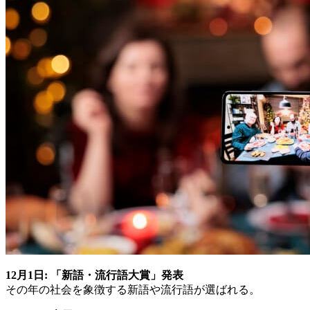
12月1日: 「新語・流行語大賞」発表
その年の社会を象徴する新語や流行語が選ばれる。