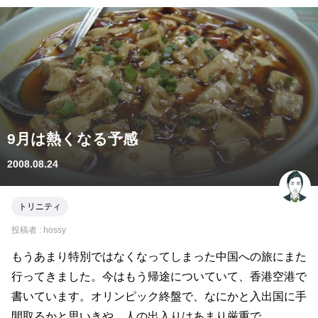
9月は熱くなる予感
2008.08.24
トリニティ
投稿者 :
hossy
もうあまり特別ではなくなってしまった中国への旅にまた
行ってきました。今はもう帰途についていて、香港空港で
書いています。オリンピック終盤で、なにかと入出国に手
間取るかと思いきや、人の出入りはあまり厳重で...