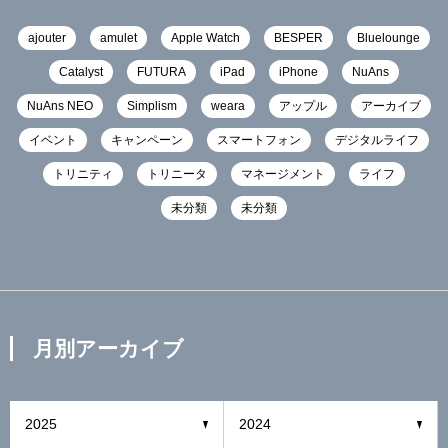
ajouter
amulet
Apple Watch
BESPER
Bluelounge
Catalyst
FUTURA
iPad
iPhone
NuAns
NuAns NEO
Simplism
weara
アップル
アーカイブ
イベント
キャンペーン
スマートフォン
デジタルライフ
トリニティ
トリニータ
マネージメント
ライフ
未分類
未分類
月別アーカイブ
2025
2024