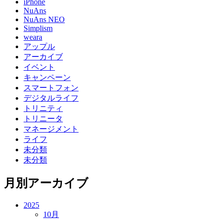
iPhone
NuAns
NuAns NEO
Simplism
weara
アップル
アーカイブ
イベント
キャンペーン
スマートフォン
デジタルライフ
トリニティ
トリニータ
マネージメント
ライフ
未分類
未分類
月別アーカイブ
2025
10月