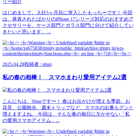
はじめまして。入社5ヶ月目に突入したもっちーです！ 今回
は、発表されたばかりのiPhone 17シリーズ対応のおすすめア
クセサリーを、ケース部門とガラス部門に分けて紹介してい
きたいと思います。 ...
2025.04.28
投稿者 : shun
私の春の相棒！ スマホまわり愛用アイテム2選
こんにちは、Shunです〜！ 春はお出かけが増える季節。お
花見、公園散歩、週末トリップなど、スマホの出番もグンと
増えますよね。 今回は、そんな春の毎日に欠かせない「私
の愛用スマホアイテム」...