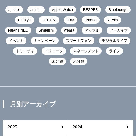
ajouter
amulet
Apple Watch
BESPER
Bluelounge
Catalyst
FUTURA
iPad
iPhone
NuAns
NuAns NEO
Simplism
weara
アップル
アーカイブ
イベント
キャンペーン
スマートフォン
デジタルライフ
トリニティ
トリニータ
マネージメント
ライフ
未分類
未分類
月別アーカイブ
2025
2024