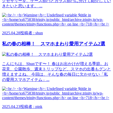
クセサリーを、ケース部門とガラス部門に分けて紹介してい
きたいと思います。 ...
2025.04.28
投稿者 : shun
私の春の相棒！ スマホまわり愛用アイテム2選
こんにちは、Shunです〜！ 春はお出かけが増える季節。お
花見、公園散歩、週末トリップなど、スマホの出番もグンと
増えますよね。 今回は、そんな春の毎日に欠かせない「私
の愛用スマホアイテム」...
2025.04.23
投稿者 : pink