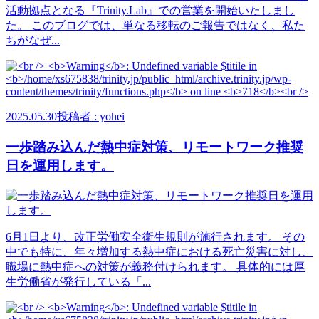
活動拠点となる『Trinity.Lab』での営業を開始いたしまし
た。 このブログでは、単なる移転のご報告ではなく、私た
ちがなぜ...
2025.05.30
投稿者 : yohei
一歩踏み込んだ熱中症対策、リモートワーク推奨
日を運用します。
6月1日より、改正労働安全衛生規則が施行されます。 その
中でも特に、年々増加する熱中症における死亡災害に対し、
職場に熱中症への対策が義務付けられます。 具体的には厚
生労働省が発行している「...