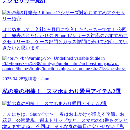
アクセサリー紹介
はじめまして。入社5ヶ月目に突入したもっちーです！ 今回
は、発表されたばかりのiPhone 17シリーズ対応のおすすめア
クセサリーを、ケース部門とガラス部門に分けて紹介してい
きたいと思います。 ...
2025.04.28
投稿者 : shun
私の春の相棒！ スマホまわり愛用アイテム2選
こんにちは、Shunです〜！ 春はお出かけが増える季節。お
花見、公園散歩、週末トリップなど、スマホの出番もグンと
増えますよね。 今回は、そんな春の毎日に欠かせない「私