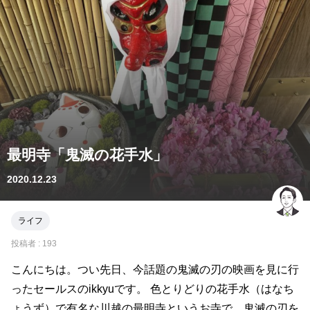
最明寺「鬼滅の花手水」
2020.12.23
ライフ
投稿者 :
193
こんにちは。つい先日、今話題の鬼滅の刃の映画を見に行
ったセールスのikkyuです。 色とりどりの花手水（はなち
ょうず）で有名な川越の最明寺というお寺で、鬼滅の刃を