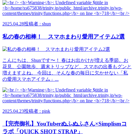
2025.04.28
投稿者 : shun
私の春の相棒！ スマホまわり愛用アイテム2選
こんにちは、Shunです〜！ 春はお出かけが増える季節。お
花見、公園散歩、週末トリップなど、スマホの出番もグンと
増えますよね。 今回は、そんな春の毎日に欠かせない「私
の愛用スマホアイテム」...
2025.04.23
投稿者 : pink
【完売御礼】YouTuberぬふぬふさん×Simplismコ
ラボ「QUICK SHOT STRAP」