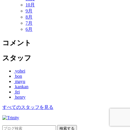
10月
9月
8月
7月
6月
コメント
スタッフ
yohei
bon
mayu
kankan
fei
henry
すべてのスタッフを見る