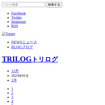
Facebook
Twitter
Instagram
RSS
NEWS
ニュース
BLOG
ブログ
TRILOG
トリログ
12月
2023
01
年
月
2月
1
2
3
4