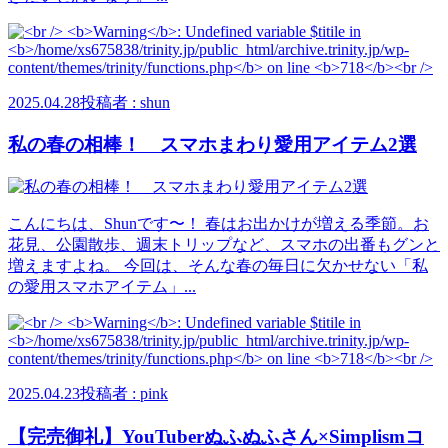
2025.04.28
投稿者 : shun
私の春の相棒！ スマホまわり愛用アイテム2選
こんにちは、Shunです〜！ 春はお出かけが増える季節。お
花見、公園散歩、週末トリップなど、スマホの出番もグンと
増えますよね。 今回は、そんな春の毎日に欠かせない「私
の愛用スマホアイテム」...
2025.04.23
投稿者 : pink
【完売御礼】YouTuberぬふぬふさん×Simplismコ