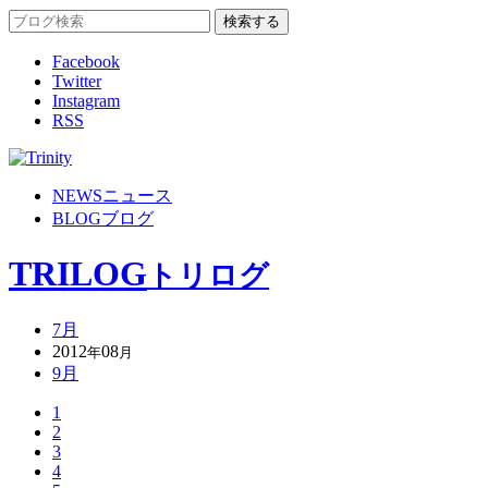
Facebook
Twitter
Instagram
RSS
NEWS
ニュース
BLOG
ブログ
TRILOG
トリログ
7月
2012
08
年
月
9月
1
2
3
4