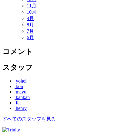
11月
10月
9月
8月
7月
6月
コメント
スタッフ
yohei
bon
mayu
kankan
fei
henry
すべてのスタッフを見る