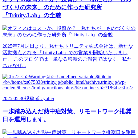
づくりの未来」のために作った研究所
『Trinity.Lab』の全貌
2025年7月14日より、私たちトリニティ株式会社は、新たな
活動拠点となる『Trinity.Lab』での営業を開始いたしまし
た。 このブログでは、単なる移転のご報告ではなく、私た
ちがなぜ...
2025.05.30
投稿者 : yohei
一歩踏み込んだ熱中症対策、リモートワーク推奨
日を運用します。