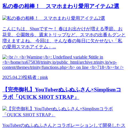
私の春の相棒！ スマホまわり愛用アイテム2選
こんにちは、Shunです〜！ 春はお出かけが増える季節。お
花見、公園散歩、週末トリップなど、スマホの出番もグンと
増えますよね。 今回は、そんな春の毎日に欠かせない「私
の愛用スマホアイテム」...
2025.04.23
投稿者 : pink
【完売御礼】YouTuberぬふぬふさん×Simplismコ
ラボ「QUICK SHOT STRAP」
YouTuberのぬふぬふさんとコラボレーションして開発したス