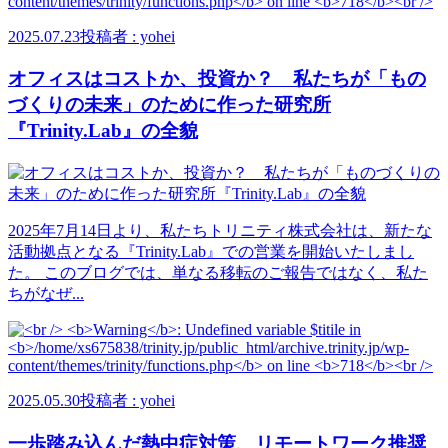
2025.07.23
投稿者 : yohei
オフィスはコストか、投資か？ 私たちが「もの
づくりの未来」のために作った研究所
『Trinity.Lab』の全貌
2025年7月14日より、私たちトリニティ株式会社は、新たな
活動拠点となる『Trinity.Lab』での営業を開始いたしまし
た。 このブログでは、単なる移転のご報告ではなく、私た
ちがなぜ...
2025.05.30
投稿者 : yohei
一歩踏み込んだ熱中症対策、リモートワーク推奨