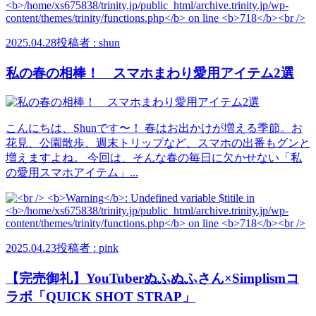
2025.04.28
投稿者 : shun
私の春の相棒！ スマホまわり愛用アイテム2選
こんにちは、Shunです〜！ 春はお出かけが増える季節。お
花見、公園散歩、週末トリップなど、スマホの出番もグンと
増えますよね。 今回は、そんな春の毎日に欠かせない「私
の愛用スマホアイテム」...
2025.04.23
投稿者 : pink
【完売御礼】YouTuberぬふぬふさん×Simplismコ
ラボ「QUICK SHOT STRAP」