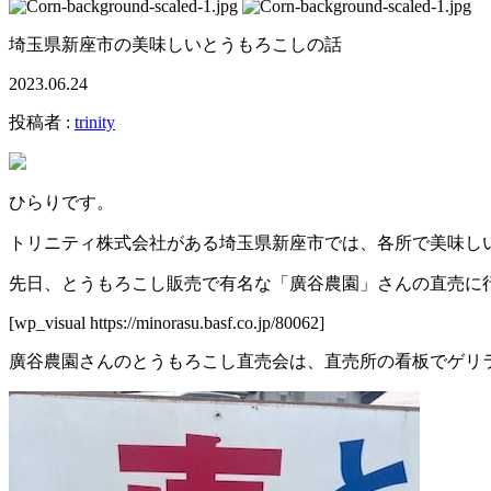
埼玉県新座市の美味しいとうもろこしの話
2023.06.24
投稿者 :
trinity
ひらりです。
トリニティ株式会社がある埼玉県新座市では、各所で美味し
先日、とうもろこし販売で有名な「廣谷農園」さんの直売に
[wp_visual https://minorasu.basf.co.jp/80062]
廣谷農園さんのとうもろこし直売会は、直売所の看板でゲリ