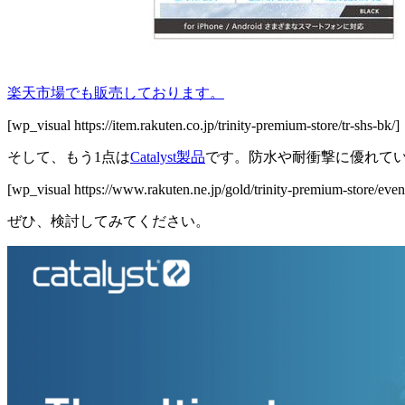
楽天市場でも販売しております。
[wp_visual https://item.rakuten.co.jp/trinity-premium-store/tr-shs-bk/]
そして、もう1点は
Catalyst製品
です。防水や耐衝撃に優れて
[wp_visual https://www.rakuten.ne.jp/gold/trinity-premium-store/event
ぜひ、検討してみてください。