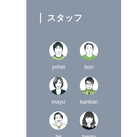
スタッフ
yohei
bon
mayu
kankan
fei
henry