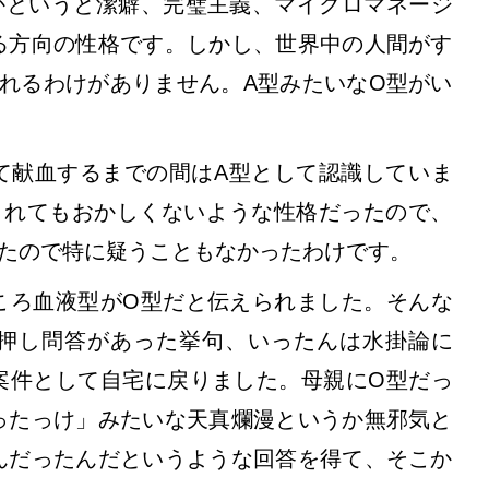
かというと潔癖、完璧主義、マイクロマネージ
る方向の性格です。しかし、世界中の人間がす
れるわけがありません。A型みたいなO型がい
て献血するまでの間はA型として認識していま
されてもおかしくないような性格だったので、
いたので特に疑うこともなかったわけです。
ころ血液型がO型だと伝えられました。そんな
押し問答があった挙句、いったんは水掛論に
案件として自宅に戻りました。母親にO型だっ
ったっけ」みたいな天真爛漫というか無邪気と
んだったんだというような回答を得て、そこか