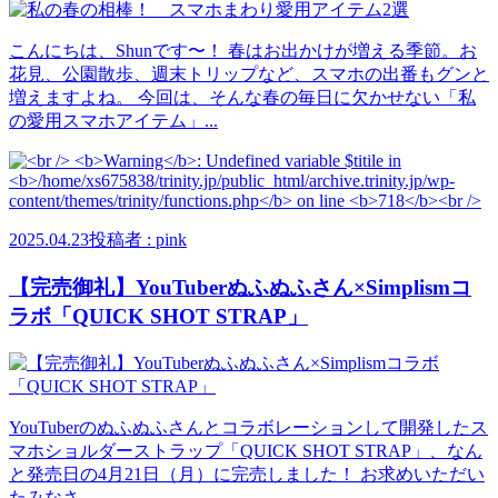
こんにちは、Shunです〜！ 春はお出かけが増える季節。お
花見、公園散歩、週末トリップなど、スマホの出番もグンと
増えますよね。 今回は、そんな春の毎日に欠かせない「私
の愛用スマホアイテム」...
2025.04.23
投稿者 : pink
【完売御礼】YouTuberぬふぬふさん×Simplismコ
ラボ「QUICK SHOT STRAP」
YouTuberのぬふぬふさんとコラボレーションして開発したス
マホショルダーストラップ「QUICK SHOT STRAP」、なん
と発売日の4月21日（月）に完売しました！ お求めいただい
たみなさ...