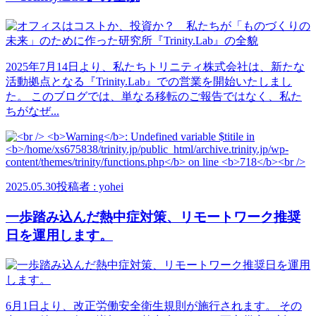
2025年7月14日より、私たちトリニティ株式会社は、新たな
活動拠点となる『Trinity.Lab』での営業を開始いたしまし
た。 このブログでは、単なる移転のご報告ではなく、私た
ちがなぜ...
2025.05.30
投稿者 : yohei
一歩踏み込んだ熱中症対策、リモートワーク推奨
日を運用します。
6月1日より、改正労働安全衛生規則が施行されます。 その