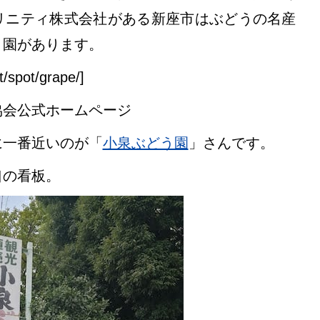
リニティ株式会社がある新座市はぶどうの名産
う園があります。
t/spot/grape/]
協会公式ホームページ
に一番近いのが「
小泉ぶどう園
」さんです。
口の看板。