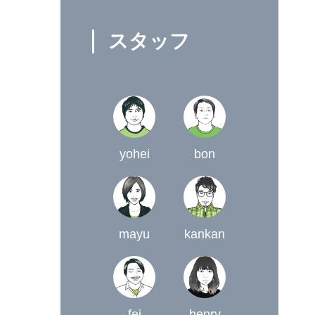
スタッフ
yohei
bon
mayu
kankan
fei
henry