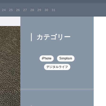
24
25
26
27
28
29
30
31
カテゴリー
iPhone
Simplism
デジタルライフ