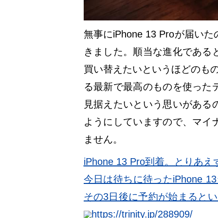
無事にiPhone 13 Pro
きました。順当な進化である
買い替えたいというほどのもの
る最新で最高のものを使った
見据えたいという思いがある
ようにしていますので、マイ
ません。
iPhone 13 Pro到着。とり
今日は待ちに待ったiPhone 
その3日後に予約が始まるとい
の発表だけを信じて予約した人が、
https://trinity.jp/288909/