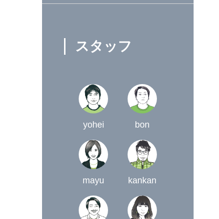
スタッフ
yohei
bon
mayu
kankan