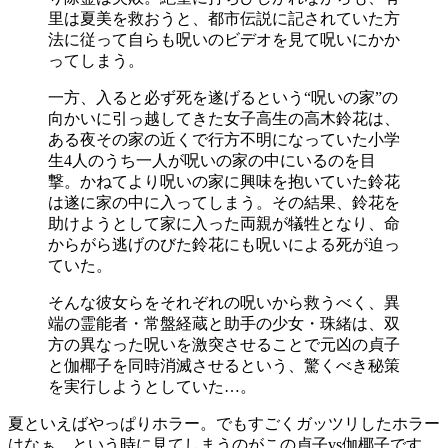
里は夏美を救おうと、都市伝説に記されていた方
法に従って自らも呪いのビデオを見て呪いにかか
ってしまう。
一方、入ると必ず死を遂げるという“呪いの家”の
向かいに引っ越してきた女子高生の高木鈴花は、
ある夜その家の近くで行方不明になっていた小学
生4人のうち一人が呪いの家の中にいるのを目
撃。かねてより呪いの家に興味を抱いていた鈴花
は遂に家の中に入ってしまう。その結果、鈴花を
助けようとして家に入った両親が犠牲となり、命
からがら逃げのびた鈴花にも呪いによる死が迫っ
ていた。
そんな彼女らをそれぞれの呪いから救うべく、異
端の霊能者・常盤経蔵と助手の少女・珠緒は、双
方の異なった呪いを激突させることで元凶の貞子
と伽椰子を同時消滅させるという、驚くべき秘策
を実行しようとしていた…。
夏といえばやっぱりホラー。でもすごくガッツリしたホラー
はなぁ、という時に見てしまうのがこの貞子vs伽椰子です。