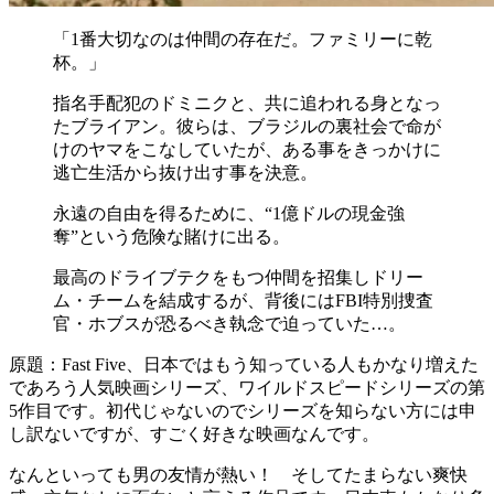
「1番大切なのは仲間の存在だ。ファミリーに乾
杯。」
指名手配犯のドミニクと、共に追われる身となっ
たブライアン。彼らは、ブラジルの裏社会で命が
けのヤマをこなしていたが、ある事をきっかけに
逃亡生活から抜け出す事を決意。
永遠の自由を得るために、“1億ドルの現金強
奪”という危険な賭けに出る。
最高のドライブテクをもつ仲間を招集しドリー
ム・チームを結成するが、背後にはFBI特別捜査
官・ホブスが恐るべき執念で迫っていた…。
原題：Fast Five、日本ではもう知っている人もかなり増えた
であろう人気映画シリーズ、ワイルドスピードシリーズの第
5作目です。初代じゃないのでシリーズを知らない方には申
し訳ないですが、すごく好きな映画なんです。
なんといっても男の友情が熱い！ そしてたまらない爽快