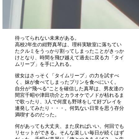
待ってられない未来がある。
高校2年生の紺野真琴は、理科実験室に落ちてい
たクルミをうっかり割ってしまったことがきっか
けとなり、時間を飛び越えて過去に戻る力「タイ
ムリープ」を手に入れる。
彼女はさっそく「タイムリープ」の力を試すべ
く、妹が食べてしまったプリンを食べにいく。
自分が“飛べる”ことを確信した真琴は、男友達の
間宮千昭や津田功介とカラオケでノドが枯れるま
で歌ったり、3人で何度も野球をして好プレイを
連発してみたり・・・。何気ない日常を思う存分
満喫するのだった。
何があっても大丈夫、また戻ればいい、何回でも
リセットができる。そんな楽しい毎日が続くはず