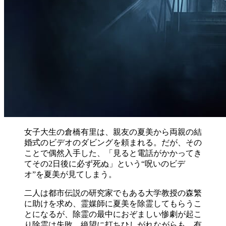
女子大生の倉橋有里は、親友の夏美から両親の結
婚式のビデオのダビングを頼まれる。だが、その
ことで偶然入手した、「見ると電話がかかってき
てその2日後に必ず死ぬ」という“呪いのビデ
オ”を夏美が見てしまう。
二人は都市伝説の研究家でもある大学教授の森繁
に助けを求め、霊媒師に夏美を除霊してもらうこ
とになるが、除霊の最中におぞましい惨劇が起こ
り除霊は失敗。絶望に打ちひしがれながらも、有