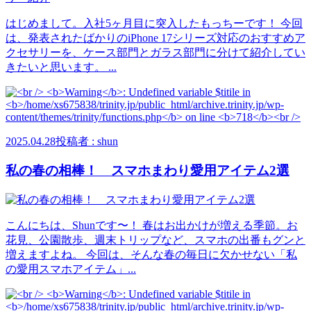
はじめまして。入社5ヶ月目に突入したもっちーです！ 今回
は、発表されたばかりのiPhone 17シリーズ対応のおすすめア
クセサリーを、ケース部門とガラス部門に分けて紹介してい
きたいと思います。 ...
2025.04.28
投稿者 : shun
私の春の相棒！ スマホまわり愛用アイテム2選
こんにちは、Shunです〜！ 春はお出かけが増える季節。お
花見、公園散歩、週末トリップなど、スマホの出番もグンと
増えますよね。 今回は、そんな春の毎日に欠かせない「私
の愛用スマホアイテム」...