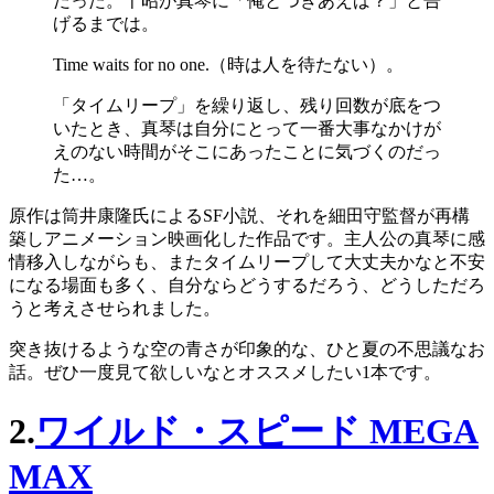
だった。千昭が真琴に「俺とつきあえば？」と告
げるまでは。
Time waits for no one.（時は人を待たない）。
「タイムリープ」を繰り返し、残り回数が底をつ
いたとき、真琴は自分にとって一番大事なかけが
えのない時間がそこにあったことに気づくのだっ
た…。
原作は筒井康隆氏によるSF小説、それを細田守監督が再構
築しアニメーション映画化した作品です。主人公の真琴に感
情移入しながらも、またタイムリープして大丈夫かなと不安
になる場面も多く、自分ならどうするだろう、どうしただろ
うと考えさせられました。
突き抜けるような空の青さが印象的な、ひと夏の不思議なお
話。ぜひ一度見て欲しいなとオススメしたい1本です。
2.
ワイルド・スピード MEGA
MAX