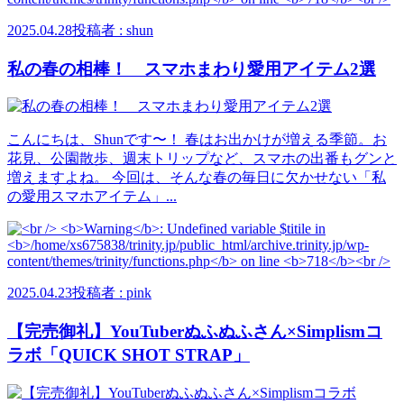
2025.04.28
投稿者 : shun
私の春の相棒！ スマホまわり愛用アイテム2選
こんにちは、Shunです〜！ 春はお出かけが増える季節。お
花見、公園散歩、週末トリップなど、スマホの出番もグンと
増えますよね。 今回は、そんな春の毎日に欠かせない「私
の愛用スマホアイテム」...
2025.04.23
投稿者 : pink
【完売御礼】YouTuberぬふぬふさん×Simplismコ
ラボ「QUICK SHOT STRAP」