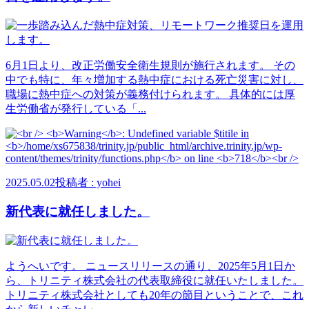
6月1日より、改正労働安全衛生規則が施行されます。 その
中でも特に、年々増加する熱中症における死亡災害に対し、
職場に熱中症への対策が義務付けられます。 具体的には厚
生労働省が発行している「...
2025.05.02
投稿者 : yohei
新代表に就任しました。
ようへいです。 ニュースリリースの通り、2025年5月1日か
ら、トリニティ株式会社の代表取締役に就任いたしました。
トリニティ株式会社としても20年の節目ということで、これ