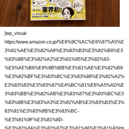
[wp_visual
https://www.amazon.co.jp/%E6%9C%AC%E6%97%A5%E
3%81%AE%E3%82%A8%E3%83%B3%E3%82%B8%E3
%83%8B%E3%82%A2%E3%81%95%E3%82%93-
%E5%AE%B6%E9%9B%BB%E3%81%AE%E3%82%B9
%E3%82%BF%E3%83%BC%E3%83%88%E3%82%A2%
E3%83%83%E3%83%97%E4%BC%81%E6%A5%AD%E
3%83%BB%E3%82%AB%E3%83%87%E3%83%BC%E3
%83%8B%E3%83%A3%E3%82%AB%E3%83%B3%E3%
83%91%E3%83%8B%E3%83%BC-
%E3%81%9F%E3%81%8D-
%E3%82%8A%E3%82%87%E3%81%86%E3%81%93/dp