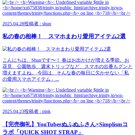
2025.04.28
投稿者 : shun
私の春の相棒！ スマホまわり愛用アイテム2選
こんにちは、Shunです〜！ 春はお出かけが増える季節。お
花見、公園散歩、週末トリップなど、スマホの出番もグンと
増えますよね。 今回は、そんな春の毎日に欠かせない「私
の愛用スマホアイテム」...
2025.04.23
投稿者 : pink
【完売御礼】YouTuberぬふぬふさん×Simplismコ
ラボ「QUICK SHOT STRAP」