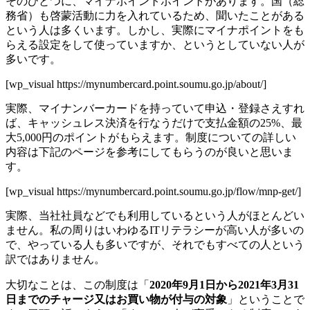
そのひとつに、マイナポイントポイントがあります。国（総
務省）も啓蒙活動に力を入れているため、聞いたことがある
という人は多くいます。しかし、実際にマイナポイントをも
らえる設定をして使っていますか、というとしていない人が
多いです。
[wp_visual https://mynumbercard.point.soumu.go.jp/about/]
実際、マイナンバーカードを持っていて申込・登録さえすれ
ば、キャッシュレス決済を行なうだけで支払金額の25%、最
大5,000円のポイントがもらえます。制度についての詳しい
内容は下記のページを参考にしてもらうのが良いと思いま
す。
[wp_visual https://mynumbercard.point.soumu.go.jp/flow/mnp-get/]
実際、当社社員などでも利用しているという人がほとんどい
ません。私の周りはいわゆるITリテラシーが高い人が多いの
で、やっている人も多いですが、それでもすべての人という
訳ではありません。
大切なことは、この制度は「
2020年9⽉1⽇から2021年3⽉31
⽇までのチャージ⼜はお買い物が付与の対象
」ということで