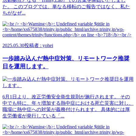
活動拠点となる『Trinity.Lab』での営業を開始いたしまし
た。 このブログでは、単なる移転のご報告ではなく、私た
ちがなぜ...
2025.05.30
投稿者 : yohei
一歩踏み込んだ熱中症対策、リモートワーク推奨
日を運用します。
6月1日より、改正労働安全衛生規則が施行されます。 その
中でも特に、年々増加する熱中症における死亡災害に対し、
職場に熱中症への対策が義務付けられます。 具体的には厚
生労働省が発行している「...