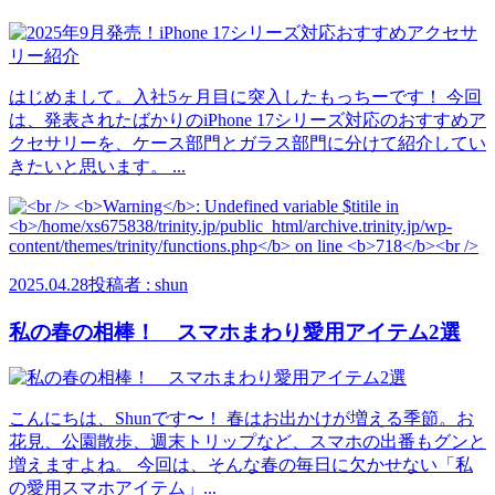
はじめまして。入社5ヶ月目に突入したもっちーです！ 今回
は、発表されたばかりのiPhone 17シリーズ対応のおすすめア
クセサリーを、ケース部門とガラス部門に分けて紹介してい
きたいと思います。 ...
2025.04.28
投稿者 : shun
私の春の相棒！ スマホまわり愛用アイテム2選
こんにちは、Shunです〜！ 春はお出かけが増える季節。お
花見、公園散歩、週末トリップなど、スマホの出番もグンと
増えますよね。 今回は、そんな春の毎日に欠かせない「私
の愛用スマホアイテム」...