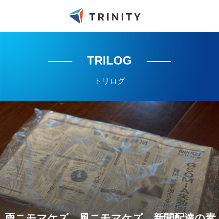
TRILOG
トリログ
雨ニモマケズ、風ニモマケズ。新聞配達の素