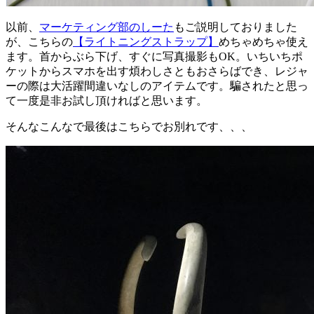
以前、
マーケティング部のしーた
もご説明しておりました
が、こちらの
【ライトニングストラップ】
めちゃめちゃ使え
ます。首からぶら下げ、すぐに写真撮影もOK。いちいちポ
ケットからスマホを出す煩わしさともおさらばでき、レジャ
ーの際は大活躍間違いなしのアイテムです。騙されたと思っ
て一度是非お試し頂ければと思います。
そんなこんなで最後はこちらでお別れです、、、