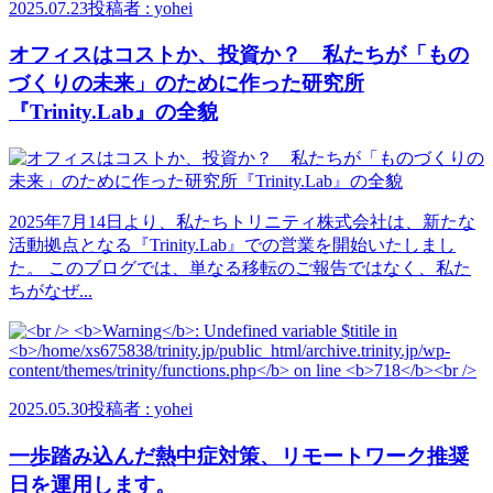
2025.07.23
投稿者 : yohei
オフィスはコストか、投資か？ 私たちが「もの
づくりの未来」のために作った研究所
『Trinity.Lab』の全貌
2025年7月14日より、私たちトリニティ株式会社は、新たな
活動拠点となる『Trinity.Lab』での営業を開始いたしまし
た。 このブログでは、単なる移転のご報告ではなく、私た
ちがなぜ...
2025.05.30
投稿者 : yohei
一歩踏み込んだ熱中症対策、リモートワーク推奨
日を運用します。