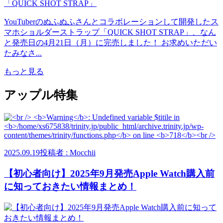
YouTuberのぬふぬふさんとコラボレーションして開発したス
マホショルダーストラップ「QUICK SHOT STRAP」、なん
と発売日の4月21日（月）に完売しました！ お求めいただい
たみなさ...
もっと見る
アップル特集
2025.09.19
投稿者 : Mocchii
【初心者向け】2025年9月発売Apple Watch購入前
に知っておきたい情報まとめ！