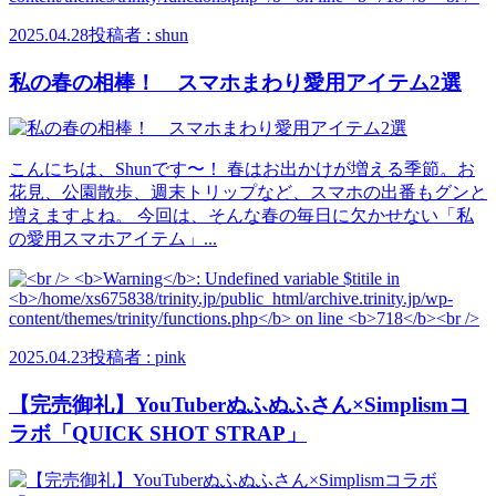
2025.04.28
投稿者 : shun
私の春の相棒！ スマホまわり愛用アイテム2選
こんにちは、Shunです〜！ 春はお出かけが増える季節。お
花見、公園散歩、週末トリップなど、スマホの出番もグンと
増えますよね。 今回は、そんな春の毎日に欠かせない「私
の愛用スマホアイテム」...
2025.04.23
投稿者 : pink
【完売御礼】YouTuberぬふぬふさん×Simplismコ
ラボ「QUICK SHOT STRAP」