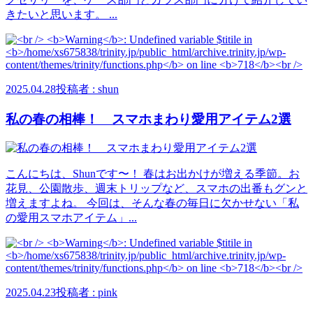
きたいと思います。 ...
2025.04.28
投稿者 : shun
私の春の相棒！ スマホまわり愛用アイテム2選
こんにちは、Shunです〜！ 春はお出かけが増える季節。お
花見、公園散歩、週末トリップなど、スマホの出番もグンと
増えますよね。 今回は、そんな春の毎日に欠かせない「私
の愛用スマホアイテム」...
2025.04.23
投稿者 : pink