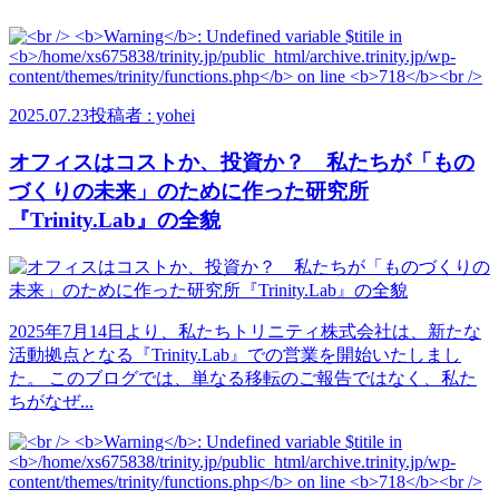
2025.07.23
投稿者 : yohei
オフィスはコストか、投資か？ 私たちが「もの
づくりの未来」のために作った研究所
『Trinity.Lab』の全貌
2025年7月14日より、私たちトリニティ株式会社は、新たな
活動拠点となる『Trinity.Lab』での営業を開始いたしまし
た。 このブログでは、単なる移転のご報告ではなく、私た
ちがなぜ...