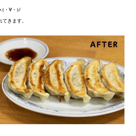
・∀・)ﾉ
れてきます。