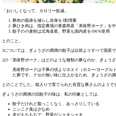
「おいしくなって、カロリー低減」
豚肉の脂身を減らし赤身を3割増量
豚ひき肉は、指定農場の青森県産「美保野ポーク」を中
餃子の小麦粉は北海道産。野菜も国内産を100％使用
とのこと。
3については、ぎょうざの満洲の餃子は以前よりすべて国産で
2の「美保野ポーク」はどのような種類の豚なのか、ぎょうざ
美保野ポークは子豚の頃よりホエイ（ホエー/ヨーグル
た豚です。クセの無い味に仕上がるため、ぎょうざの満
とのことでした。箱入りで育てられた良質な豚さんのようで
ぎょうざの満洲の旧餃子の味は、私の印象としては、
餃子だけれど脂っこくなく、あっさりしている
ニンニク臭は少なめ
皮がもちもちで、野菜がシャキシャキ