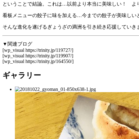
ということで結論。これは…以前より本当に美味しい！ よ
看板メニューの餃子に味を加える…今までの餃子が美味しい
そんな進化を遂げるぎょうざの満洲を引き続き応援していきま
▼関連ブログ
[wp_visual https://trinity.jp/119727/]
[wp_visual https://trinity.jp/119907/]
[wp_visual https://trinity.jp/164550/]
ギャラリー