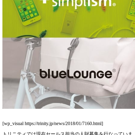
[wp_visual https://trinity.jp/news/2018/01/7160.html]
トリニティでは現在セールス担当の人財募集を行なっていま