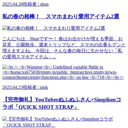
2025.04.28
投稿者 : shun
私の春の相棒！ スマホまわり愛用アイテム2選
こんにちは、Shunです〜！ 春はお出かけが増える季節。お
花見、公園散歩、週末トリップなど、スマホの出番もグンと
増えますよね。 今回は、そんな春の毎日に欠かせない「私
の愛用スマホアイテム」...
2025.04.23
投稿者 : pink
【完売御礼】YouTuberぬふぬふさん×Simplismコ
ラボ「QUICK SHOT STRAP」