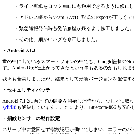
・ライブ壁紙をロック画面にも適用できるように修正し
・アドレス帳からVcard（.vcf）形式のExportが正
・緊急通報発信時も発信履歴が残るよう修正しました。
・その他、細かいバグを修正しました。
・Android 7.1.2
世の中に出ているスマートフォンの中でも、Google謹製のNex
す。Android 8が仕上がってきたという事もあるのかも
我々も苦労しましたが、結果として最新バージョンを配信す
・セキュリティパッチ
Android 7.1.2に向けての開発を開始した時から、少し
な問題
も解決しています。これにより、Bluetooth機器も
・指紋センサーの動作設定
スリープ中に意図せず指紋認証が働いてしまい、エラーのバ