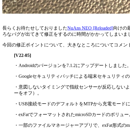
長らくお待たせしておりました
NuAns NEO [Reloaded]
向けの最
ろなバグが出てきて修正をするのに時間がかかってしまいま
今回の修正ポイントについて、大きなところについてコメン
[V22-05]
・Androidのバージョンを7.1.2にアップデートしました
・Googleセキュリティパッチによる端末セキュリティ
・意図しないタイミングで指紋センサーが反応しないよ
ーをオフ）。
・USB接続モードのデフォルトをMTPから充電モード
・exFatでフォーマットされたmicroSDカードの
・一部のファイルマネージャーアプリで、exFat形式のm